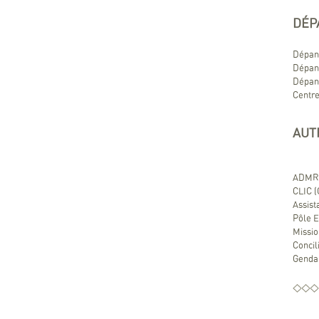
DÉP
Dépann
Dépann
Dépann
Centre
AUT
ADMR (
CLIC (
Assist
Pôle E
Missio
Concil
Gendar