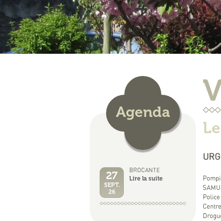
V
Agenda
Le
URG
BROCANTE
27
Lire la suite
Pompie
SEPT.
SAMU 
26
Police
Centre
Drogue