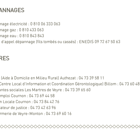
ANNAGES
age électricité : 0 810 06 333 063
age gaz : 0 810 433 063
age eau : 0 810 843 843
 d’appel dépannage (fils tombés ou cassés) : ENEDIS 09 72 67 50 63
RES
Aide à Domicile en Milieu Rural) Authezat : 04 73 39 58 11
Centre Local d’Information et Coordination Gérontologique) Billom : 04 73 60 48
antes sociales Les Martres de Veyre : 04 73 39 65 60
mploi Cournon : 04 73 69 44 58
n Locale Cournon : 04 73 84 42 76
iateur de justice : 04 73 42 63 96
merie de Veyre-Monton : 04 73 69 60 16