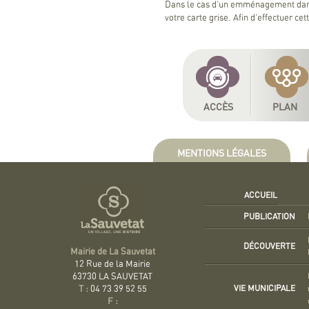
Dans le cas d’un emménagement dans 
votre carte grise. Afin d’effectuer c
ACCÈS
PLAN
MENTIONS LÉGALES
ACCUEIL
PUBLICATION
DÉCOUVERTE
Mairie de La Sauvetat
12 Rue de la Mairie
63730 LA SAUVETAT
VIE MUNICIPALE
T :
04 73 39 52 55
F :