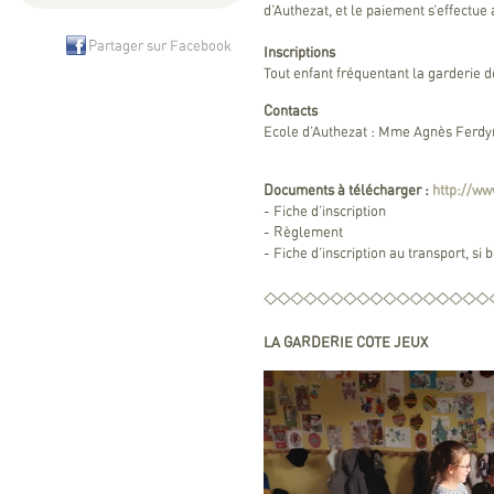
d’Authezat, et le paiement s’effectu
Partager sur Facebook
Inscriptions
Tout enfant fréquentant la garderie do
Contacts
Ecole d’Authezat : Mme Agnès Ferdyn
Documents à télécharger :
http://ww
- Fiche d’inscription
- Règlement
- Fiche d’inscription au transport, si 
LA GARDERIE COTE JEUX