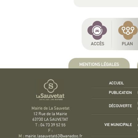
ACCÈS
PLAN
MENTIONS LÉGALES
ACCUEIL
PUBLICATION
DÉCOUVERTE
Mairie de La Sauvetat
12 Rue de la Mairie
63730 LA SAUVETAT
VIE MUNICIPALE
T :
04 73 39 52 55
F :
M :
mairie.lasauvetat63@wanadoo.fr