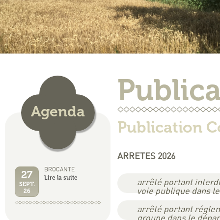
Publica
Agenda
Publication
ARRETES 2026
BROCANTE
27
Lire la suite
arrêté portant interd
SEPT.
voie publique dans 
26
arrêté portant réglem
groupe dans le dép