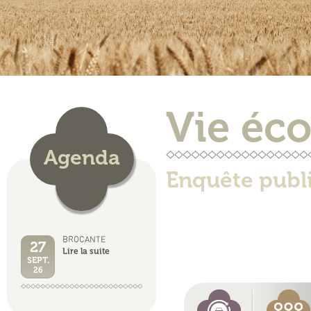
Vie éc
Agenda
Enquête publ
BROCANTE
27
Lire la suite
SEPT.
26