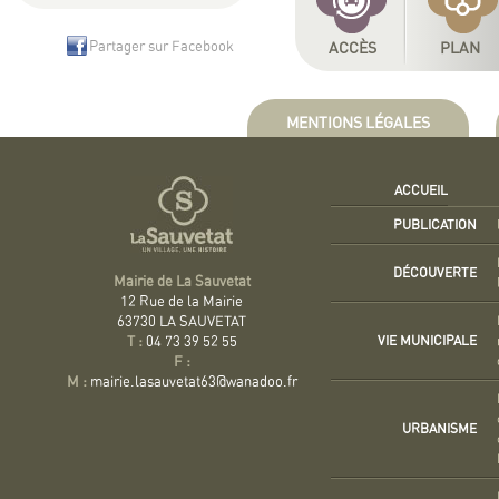
Partager sur Facebook
ACCÈS
PLAN
MENTIONS LÉGALES
ACCUEIL
PUBLICATION
DÉCOUVERTE
Mairie de La Sauvetat
12 Rue de la Mairie
63730 LA SAUVETAT
VIE MUNICIPALE
T :
04 73 39 52 55
F :
M :
mairie.lasauvetat63@wanadoo.fr
URBANISME