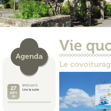
Vie qu
Agenda
Le covoitura
BROCANTE
27
Lire la suite
SEPT.
26