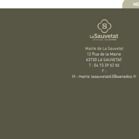
ME
Mairie de La Sauvetat
12 Rue de la Mairie
63730 LA SAUVETAT
T :
04 73 39 52 55
F :
M :
mairie.lasauvetat63@wanadoo.fr