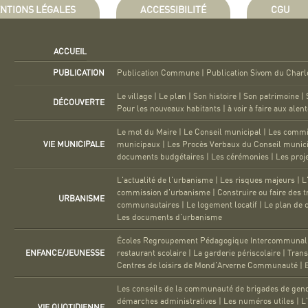
NTIONS LÉGALES
ACCESSIBILITÉ
CGU
ACCUEIL
PUBLICATION
Publication Commune
|
Publication Sivom du Charl
Le village
|
Le plan
|
Son histoire
|
Son patrimoine
|
DÉCOUVERTE
Pour les nouveaux habitants
|
à voir à faire aux alen
Le mot du Maire
|
Le Conseil municipal
|
Les commi
VIE MUNICIPALE
municipaux
|
Les Procès Verbaux du Conseil munic
documents budgétaires
|
Les cérémonies
|
Les proj
L'actualité de l'urbanisme
|
Les risques majeurs
|
L
commission d'urbanisme
|
Construire ou faire des 
URBANISME
communautaires
|
Le logement locatif
|
Le plan de c
Les documents d'urbanisme
Écoles Regroupement Pédagogique Intercommunal (
ENFANCE/JEUNESSE
restaurant scolaire
|
La garderie périscolaire
|
Trans
Centres de loisirs de Mond'Arverne Communauté
|
Les conseils de la communauté de brigades de gen
démarches administratives
|
Les numéros utiles
|
L
VIE QUOTIDIENNE