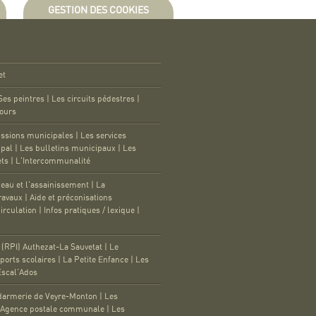
GESTION DES COOKIES
et
Ses peintres
|
Les circuits pédestres
|
tours
ssions municipales
|
Les services
ipal
|
Les bulletins municipaux
|
Les
ets
|
L'Intercommunalité
'eau et l'assainissement
|
La
travaux
|
Aide et préconisations
irculation
|
Infos pratiques / lexique
|
RPI) Authezat-La Sauvetat
|
Le
ports scolaires
|
La Petite Enfance
|
Les
Escal'Ados
darmerie de Veyre-Monton
|
Les
'Agence postale communale
|
Les