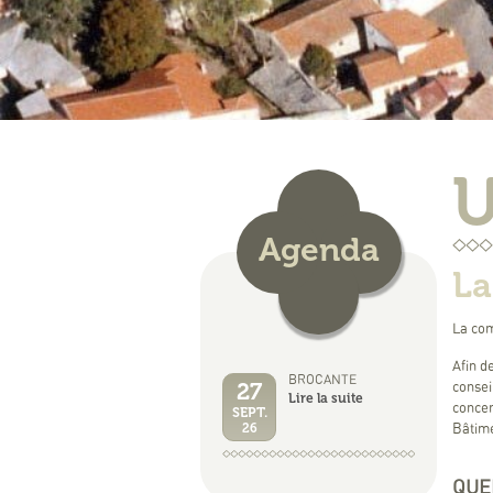
U
Agenda
La
La com
Afin d
BROCANTE
27
consei
Lire la suite
concer
SEPT.
26
Bâtime
QUE