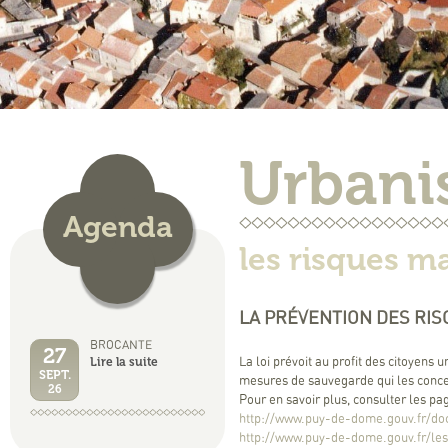
Urban
Agenda
les risques m
LA PRÉVENTION DES RI
BROCANTE
27
Lire la suite
La loi prévoit au profit des citoyens 
SEPT.
mesures de sauvegarde qui les conc
26
Pour en savoir plus, consulter les p
http://www.puy-de-dome.gouv.fr/do
http://www.puy-de-dome.gouv.fr/le