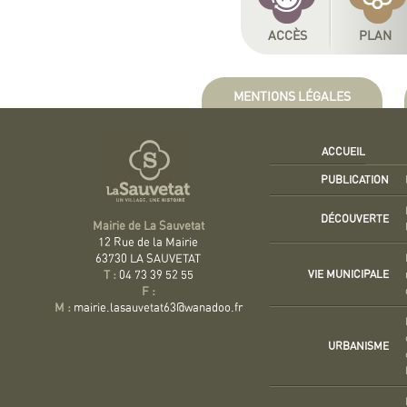
ACCÈS
PLAN
MENTIONS LÉGALES
ACCUEIL
PUBLICATION
DÉCOUVERTE
Mairie de La Sauvetat
12 Rue de la Mairie
63730 LA SAUVETAT
VIE MUNICIPALE
T :
04 73 39 52 55
F :
M :
mairie.lasauvetat63@wanadoo.fr
URBANISME