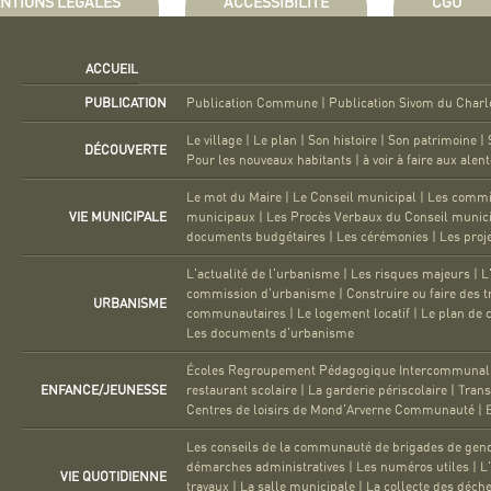
NTIONS LÉGALES
ACCESSIBILITÉ
CGU
ACCUEIL
PUBLICATION
Publication Commune
|
Publication Sivom du Charl
Le village
|
Le plan
|
Son histoire
|
Son patrimoine
|
DÉCOUVERTE
Pour les nouveaux habitants
|
à voir à faire aux alen
Le mot du Maire
|
Le Conseil municipal
|
Les commi
VIE MUNICIPALE
municipaux
|
Les Procès Verbaux du Conseil munic
documents budgétaires
|
Les cérémonies
|
Les proj
L'actualité de l'urbanisme
|
Les risques majeurs
|
L
commission d'urbanisme
|
Construire ou faire des 
URBANISME
communautaires
|
Le logement locatif
|
Le plan de c
Les documents d'urbanisme
Écoles Regroupement Pédagogique Intercommunal (
ENFANCE/JEUNESSE
restaurant scolaire
|
La garderie périscolaire
|
Trans
Centres de loisirs de Mond'Arverne Communauté
|
Les conseils de la communauté de brigades de gen
démarches administratives
|
Les numéros utiles
|
L
VIE QUOTIDIENNE
travaux
|
La salle municipale
|
La collecte des déch