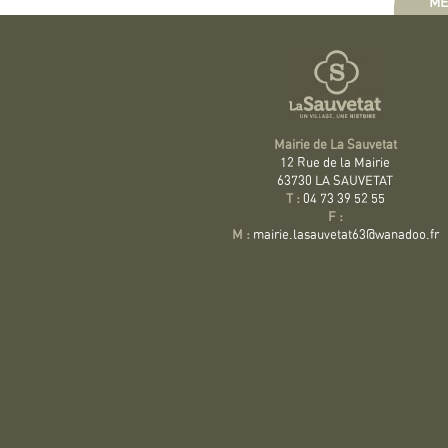
ME
Mairie de La Sauvetat
12 Rue de la Mairie
63730 LA SAUVETAT
T :
04 73 39 52 55
F :
M :
mairie.lasauvetat63@wanadoo.fr