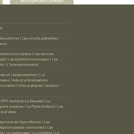
GESTION DES COOKIES
et
Ses peintres
|
Les circuits pédestres
|
tours
ssions municipales
|
Les services
ipal
|
Les bulletins municipaux
|
Les
ets
|
L'Intercommunalité
'eau et l'assainissement
|
La
travaux
|
Aide et préconisations
irculation
|
Infos pratiques / lexique
|
RPI) Authezat-La Sauvetat
|
Le
ports scolaires
|
La Petite Enfance
|
Les
Escal'Ados
darmerie de Veyre-Monton
|
Les
'Agence postale communale
|
Les
ets
|
Le covoiturage
|
Le cimetière
|
Le