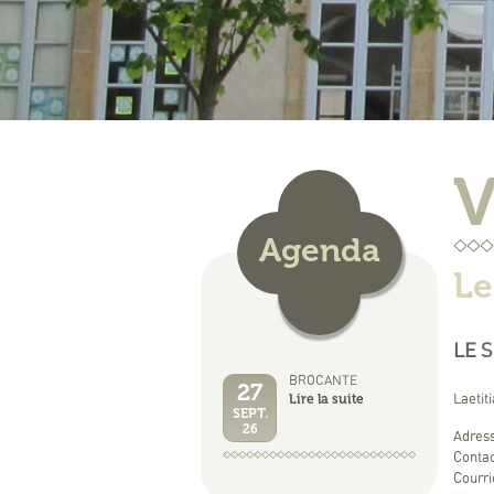
V
Agenda
Le
LE 
BROCANTE
27
Lire la suite
Laetit
SEPT.
26
Adress
Contac
Courri