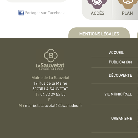
Partager sur Facebook
ACCÈS
PLAN
MENTIONS LÉGALES
ACCUEIL
PUBLICATION
DÉCOUVERTE
Mairie de La Sauvetat
12 Rue de la Mairie
63730 LA SAUVETAT
VIE MUNICIPALE
T :
04 73 39 52 55
F :
M :
mairie.lasauvetat63@wanadoo.fr
URBANISME